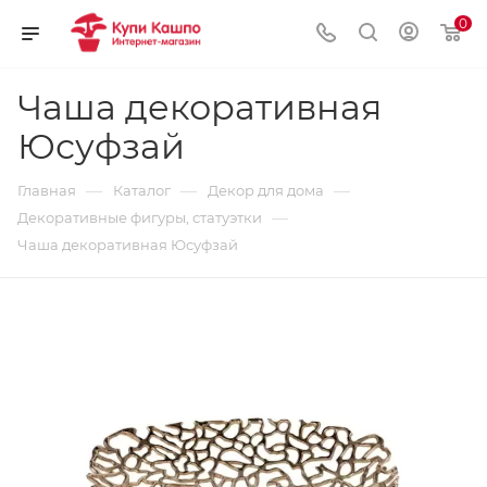
0
Чаша декоративная
Юсуфзай
—
—
—
Главная
Каталог
Декор для дома
—
Декоративные фигуры, статуэтки
Чаша декоративная Юсуфзай