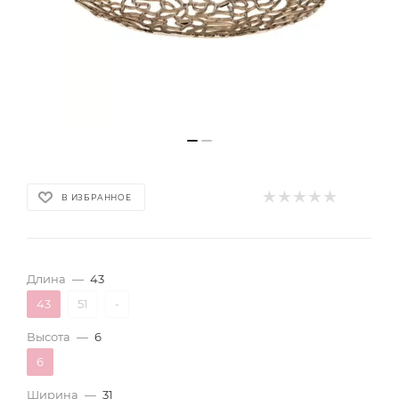
В ИЗБРАННОЕ
Длина
—
43
43
51
-
Высота
—
6
6
Ширина
—
31