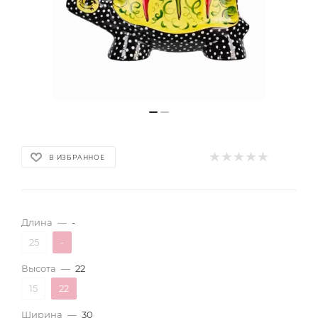
В ИЗБРАННОЕ
Длина
—
-
25
-
Высота
—
22
15
22
Ширина
—
30