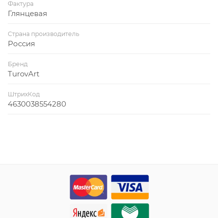
Фактура
Глянцевая
Страна производитель
Россия
Бренд
TurovArt
ШтрихКод
4630038554280