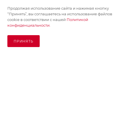
Продолжая использование сайта и нажимая кнопку
“Принять”, вы соглашаетесь на использование файлов
ПОМОЩЬ
cookie в соответствии с нашей
Политикой
конфиденциальности.
ПОДПИСАТЬСЯ НА РАССЫЛКУ
ПРИНЯТЬ
ПОД ЗАКАЗ
8 (925) 065-66-65
order@kupikashpo.ru
©КупиКашпо 2017-2026