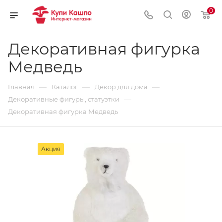
0
Декоративная фигурка
Медведь
—
—
—
Главная
Каталог
Декор для дома
—
Декоративные фигуры, статуэтки
Декоративная фигурка Медведь
Акция