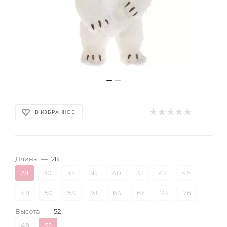
В ИЗБРАННОЕ
Длина
—
28
28
30
33
38
40
41
42
46
48
50
54
61
64
67
73
76
Высота
—
52
49
52