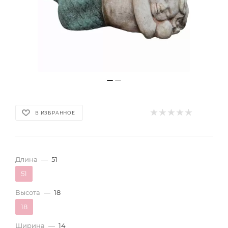
В ИЗБРАННОЕ
Длина
—
51
51
Высота
—
18
18
Ширина
—
14