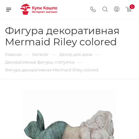
0
Фигура декоративная
Mermaid Riley colored
—
—
—
Главная
Каталог
Декор для дома
—
Декоративные фигуры, статуэтки
Фигура декоративная Mermaid Riley colored