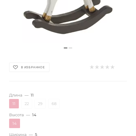
В ИЗБРАННОЕ
Длина
—
11
11
22
29
68
Высота
—
14
14
Ширина
—
5