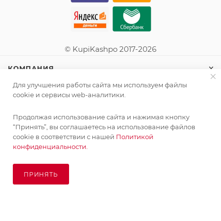
© KupiKashpo 2017-2026
КОМПАНИЯ
Для улучшения работы сайта мы используем файлы
ИНФОРМАЦИЯ
cookie и сервисы web-аналитики.
Продолжая использование сайта и нажимая кнопку
ПОМОЩЬ
“Принять”, вы соглашаетесь на использование файлов
cookie в соответствии с нашей
Политикой
конфиденциальности.
ПОДПИСАТЬСЯ НА РАССЫЛКУ
ПРИНЯТЬ
ПОД ЗАКАЗ
8 (925) 065-66-65
order@kupikashpo.ru