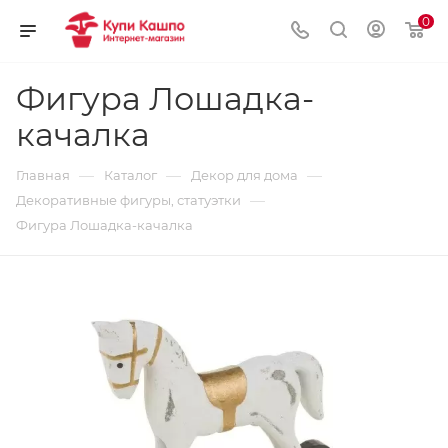
0
Фигура Лошадка-
качалка
—
—
—
Главная
Каталог
Декор для дома
—
Декоративные фигуры, статуэтки
Фигура Лошадка-качалка