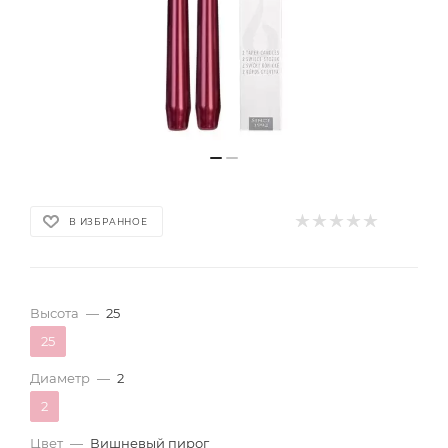
В ИЗБРАННОЕ
Высота
—
25
25
Диаметр
—
2
2
Цвет
—
Вишневый пирог