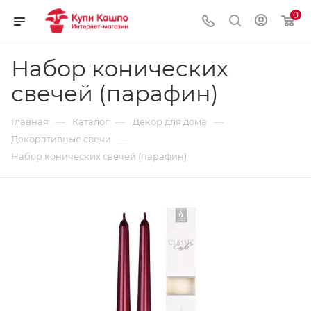
0
Набор конических
свечей (парафин)
—
—
—
Главная
Каталог
Декор для дома
—
Декоративные свечи
Набор конических свечей (парафин)