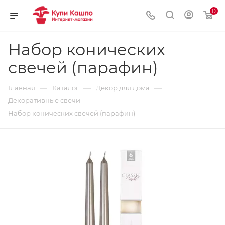
0
Набор конических
свечей (парафин)
—
—
—
Главная
Каталог
Декор для дома
—
Декоративные свечи
Набор конических свечей (парафин)