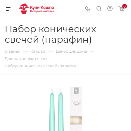
0
Набор конических
свечей (парафин)
—
—
—
Главная
Каталог
Декор для дома
—
Декоративные свечи
Набор конических свечей (парафин)