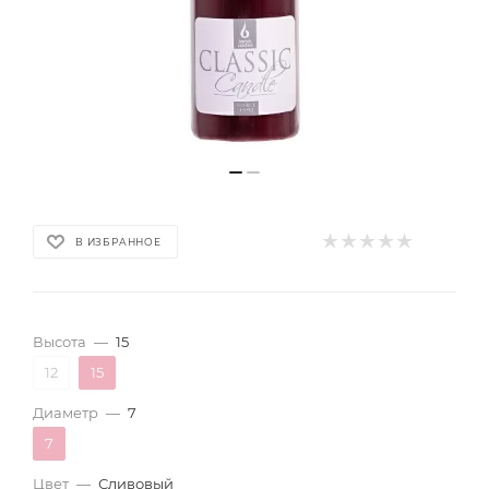
В ИЗБРАННОЕ
Высота
—
15
12
15
Диаметр
—
7
7
Цвет
—
Сливовый