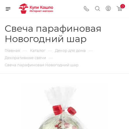
0
Свеча парафиновая
Новогодний шар
—
—
—
Главная
Каталог
Декор для дома
—
Декоративные свечи
Свеча парафиновая Новогодний шар