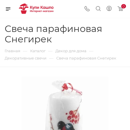
0
Свеча парафиновая
Снегирек
—
—
—
Главная
Каталог
Декор для дома
—
Декоративные свечи
Свеча парафиновая Снегирек