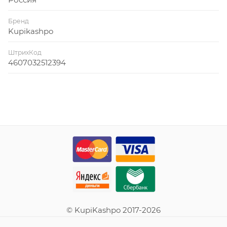
Бренд
Kupikashpo
ШтрихКод
4607032512394
© KupiKashpo 2017-2026