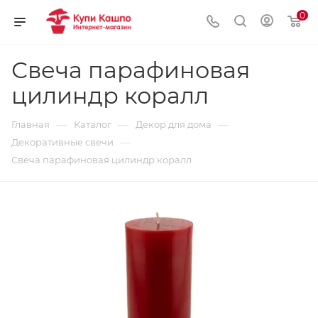
0
Свеча парафиновая
цилиндр коралл
—
—
—
Главная
Каталог
Декор для дома
—
Декоративные свечи
Свеча парафиновая цилиндр коралл