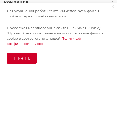
КОМПАНИЯ
Для улучшения работы сайта мы используем файлы
ИНФОРМАЦИЯ
cookie и сервисы web-аналитики.
Продолжая использование сайта и нажимая кнопку
ПОМОЩЬ
“Принять”, вы соглашаетесь на использование файлов
cookie в соответствии с нашей
Политикой
конфиденциальности.
ПОДПИСАТЬСЯ НА РАССЫЛКУ
ПРИНЯТЬ
ПОД ЗАКАЗ
8 (925) 065-66-65
order@kupikashpo.ru