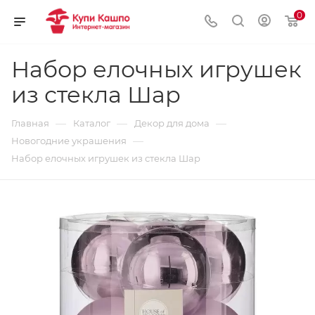
0
Набор елочных игрушек
из стекла Шар
—
—
—
Главная
Каталог
Декор для дома
—
Новогодние украшения
Набор елочных игрушек из стекла Шар