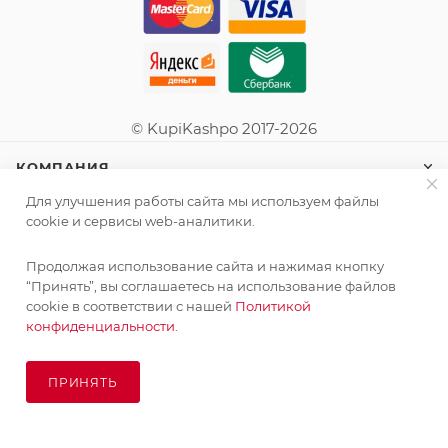
© KupiKashpo 2017-2026
КОМПАНИЯ
Для улучшения работы сайта мы используем файлы
ИНФОРМАЦИЯ
cookie и сервисы web-аналитики.
Продолжая использование сайта и нажимая кнопку
ПОМОЩЬ
“Принять”, вы соглашаетесь на использование файлов
cookie в соответствии с нашей
Политикой
конфиденциальности.
ПОДПИСАТЬСЯ НА РАССЫЛКУ
ПРИНЯТЬ
ПОД ЗАКАЗ
8 (925) 065-66-65