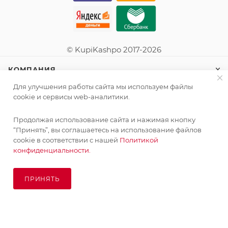
© KupiKashpo 2017-2026
КОМПАНИЯ
Для улучшения работы сайта мы используем файлы
ИНФОРМАЦИЯ
cookie и сервисы web-аналитики.
Продолжая использование сайта и нажимая кнопку
ПОМОЩЬ
“Принять”, вы соглашаетесь на использование файлов
cookie в соответствии с нашей
Политикой
конфиденциальности.
ПОДПИСАТЬСЯ НА РАССЫЛКУ
ПРИНЯТЬ
ПОД ЗАКАЗ
8 (925) 065-66-65
order@kupikashpo.ru