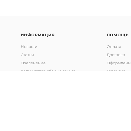
ИНФОРМАЦИЯ
ПОМОЩЬ
Новости
Оплата
Статьи
Доставка
Озеленение
Оформление
Калькулятор объема грунта
Гарантия
Обмен и во
Вопрос-отв