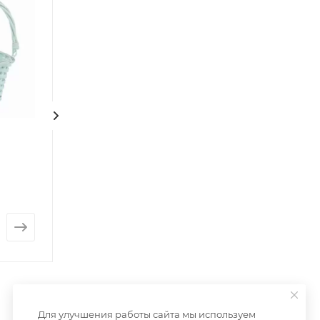
Корзина плетеная
Кашпо плетено
Амударья
Изабель
Нет в наличии
Нет в наличии
от
543 руб.
от
650 руб.
Для улучшения работы сайта мы используем