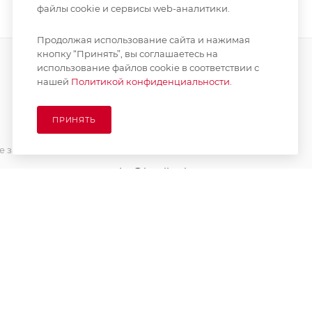
файлы cookie и сервисы web-аналитики.
Продолжая использование сайта и нажимая
кнопку “Принять”, вы соглашаетесь на
использование файлов cookie в соответствии с
нашей
Политикой конфиденциальности.
ПОДПИСАТЬСЯ НА РАССЫЛКУ
ПРИНЯТЬ
8 (925) 065-66-65
 заказа
order@kupikashpo.ru
зврат
ет