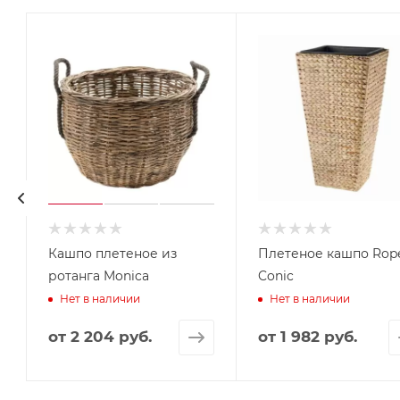
Кашпо плетеное из
Плетеное кашпо Rop
ротанга Monica
Conic
Нет в наличии
Нет в наличии
от
2 204 руб.
от
1 982 руб.