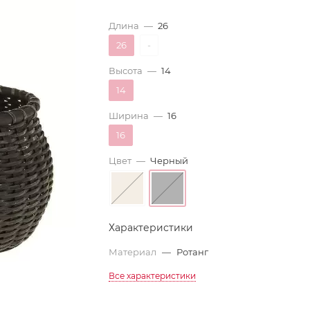
Длина
—
26
26
-
Высота
—
14
14
Ширина
—
16
16
Цвет
—
Черный
Характеристики
Материал
—
Ротанг
Все характеристики