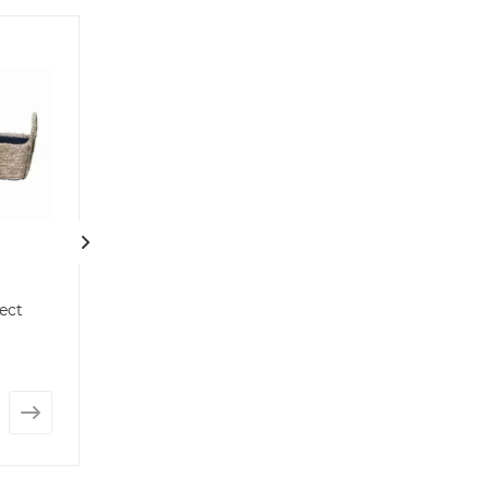
ect
Плетеная шкатулка
Кашпо плетено
ротанга Monica
Нет в наличии
Нет в наличии
от
1 178 руб.
от
2 204 руб.