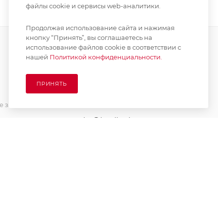
файлы cookie и сервисы web-аналитики.
Продолжая использование сайта и нажимая
кнопку “Принять”, вы соглашаетесь на
использование файлов cookie в соответствии с
нашей
Политикой конфиденциальности.
ПОДПИСАТЬСЯ НА РАССЫЛКУ
ПРИНЯТЬ
8 (925) 065-66-65
 заказа
order@kupikashpo.ru
зврат
ет