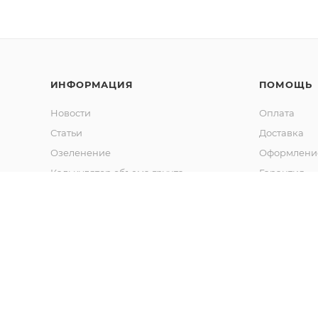
ИНФОРМАЦИЯ
ПОМОЩЬ
Новости
Оплата
Статьи
Доставка
Озеленение
Оформление
Калькулятор объема грунта
Гарантия
Обмен и во
Вопрос-отв