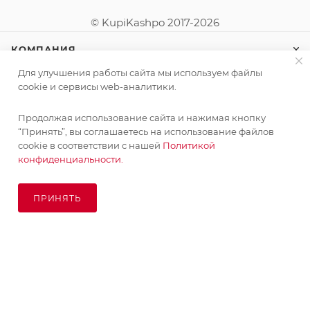
© KupiKashpo 2017-2026
КОМПАНИЯ
Для улучшения работы сайта мы используем файлы
ИНФОРМАЦИЯ
cookie и сервисы web-аналитики.
Продолжая использование сайта и нажимая кнопку
ПОМОЩЬ
“Принять”, вы соглашаетесь на использование файлов
cookie в соответствии с нашей
Политикой
конфиденциальности.
ПОДПИСАТЬСЯ НА РАССЫЛКУ
ПРИНЯТЬ
ПОД ЗАКАЗ
8 (925) 065-66-65
order@kupikashpo.ru