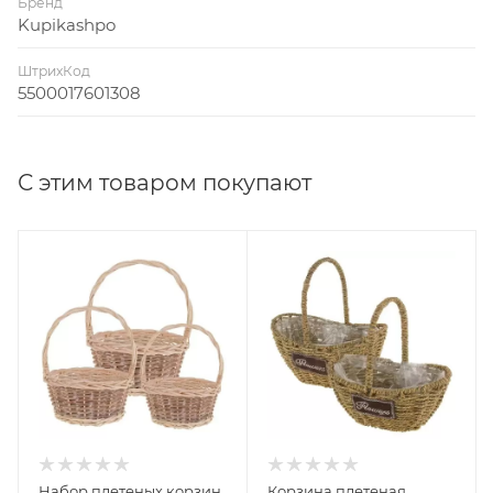
Бренд
Kupikashpo
ШтрихКод
5500017601308
С этим товаром покупают
Набор плетеных корзин
Корзина плетеная