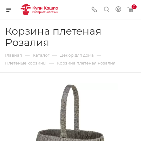
0
Корзина плетеная
Розалия
—
—
—
Главная
Каталог
Декор для дома
—
Плетеные корзины
Корзина плетеная Розалия