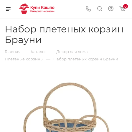
0
Набор плетеных корзин
Брауни
—
—
—
Главная
Каталог
Декор для дома
—
Плетеные корзины
Набор плетеных корзин Брауни