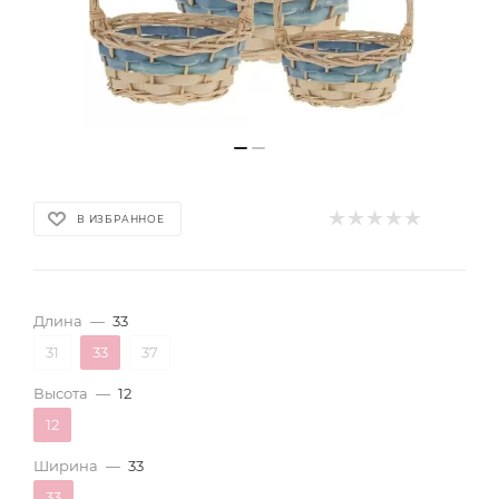
В ИЗБРАННОЕ
Длина
—
33
31
33
37
Высота
—
12
12
Ширина
—
33
33