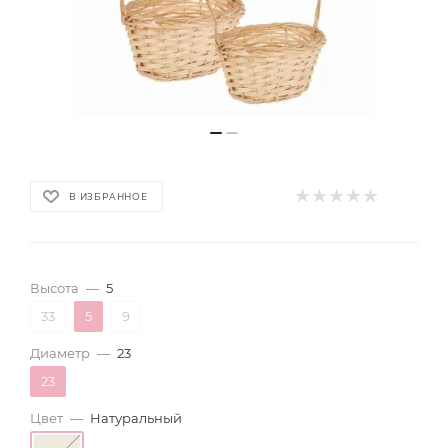
В ИЗБРАННОЕ
Высота
—
5
33
5
9
Диаметр
—
23
23
Цвет
—
Натуральный