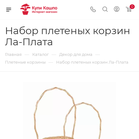
0
Набор плетеных корзин
Ла-Плата
—
—
—
Главная
Каталог
Декор для дома
—
Плетеные корзины
Набор плетеных корзин Ла-Плата