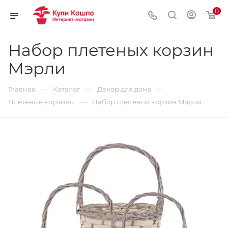
0
Набор плетеных корзин
Мэрли
—
—
—
Главная
Каталог
Декор для дома
—
Плетеные корзины
Набор плетеных корзин Мэрли