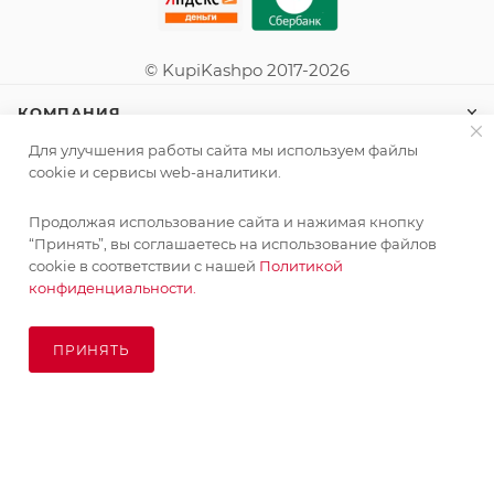
© KupiKashpo 2017-2026
КОМПАНИЯ
Для улучшения работы сайта мы используем файлы
ИНФОРМАЦИЯ
cookie и сервисы web-аналитики.
Продолжая использование сайта и нажимая кнопку
ПОМОЩЬ
“Принять”, вы соглашаетесь на использование файлов
cookie в соответствии с нашей
Политикой
конфиденциальности.
ПОДПИСАТЬСЯ НА РАССЫЛКУ
ПРИНЯТЬ
ПОД ЗАКАЗ
8 (925) 065-66-65
order@kupikashpo.ru