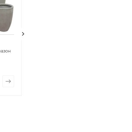
вазон
Фикус биннендийка
Большой горшок вазон
Амстел Кинг спираль
Palm Tall
Нет в наличии
Нет в наличии
от
185 584 руб.
от
15 014 руб