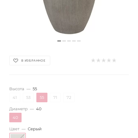
В ИЗБРАННОЕ
Высота
—
55
41
53
55
71
72
Диаметр
—
40
40
Цвет
—
Серый