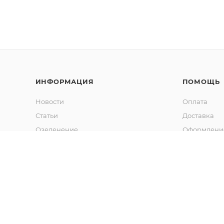
ИНФОРМАЦИЯ
ПОМОЩЬ
Новости
Оплата
Статьи
Доставка
Озеленение
Оформление
Калькулятор объема грунта
Гарантия
Обмен и во
Вопрос-отв