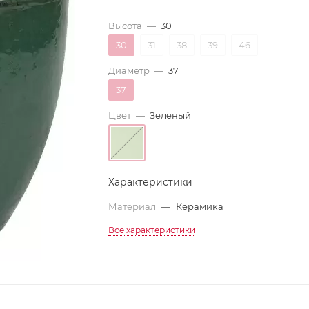
Высота
—
30
30
31
38
39
46
Диаметр
—
37
37
Цвет
—
Зеленый
Характеристики
Материал
—
Керамика
Все характеристики