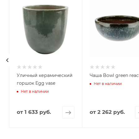
й
Уличный керамический
Чаша Bowl green reac
горшок Egg vase
Нет в наличии
Нет в наличии
от
1 633 руб.
от
2 262 руб.