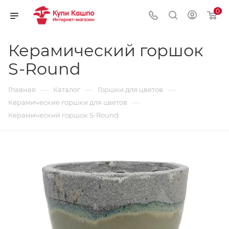
0
Керамический горшок
S-Round
—
—
—
Главная
Каталог
Горшки для цветов
—
Керамические горшки для цветов
Керамический горшок S-Round