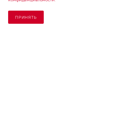
ПРИНЯТЬ
ПОД ЗАКАЗ
© KupiKashpo 2017-2026
КОМПАНИЯ
ИНФОРМАЦИЯ
ПОМОЩЬ
ПОДПИСАТЬСЯ НА РАССЫЛКУ