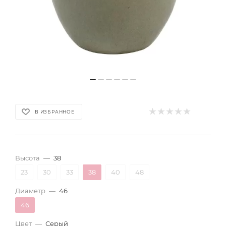
В ИЗБРАННОЕ
Высота
—
38
23
30
33
38
40
48
Диаметр
—
46
46
Цвет
—
Серый