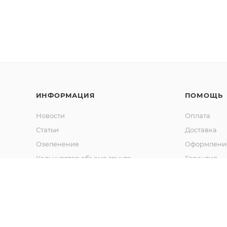
ИНФОРМАЦИЯ
ПОМОЩЬ
Новости
Оплата
Статьи
Доставка
Озеленение
Оформление
Калькулятор объема грунта
Гарантия
Обмен и во
Вопрос-отв