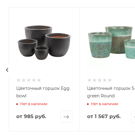
й
Цветочный горшок Egg
Цветочный горшок S
bowl
green Round
Нет в наличии
Нет в наличии
от
985 руб.
от
1 567 руб.