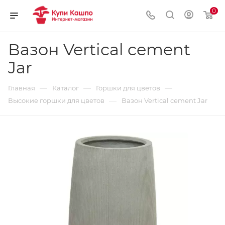
0
Вазон Vertical cement
Jar
—
—
—
Главная
Каталог
Горшки для цветов
—
Высокие горшки для цветов
Вазон Vertical cement Jar