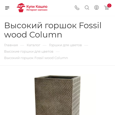
0
Высокий горшок Fossil
wood Column
—
—
—
Главная
Каталог
Горшки для цветов
—
Высокие горшки для цветов
Высокий горшок Fossil wood Column