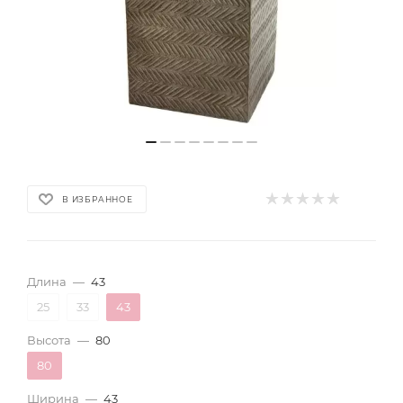
В ИЗБРАННОЕ
Длина
—
43
25
33
43
Высота
—
80
80
Ширина
—
43