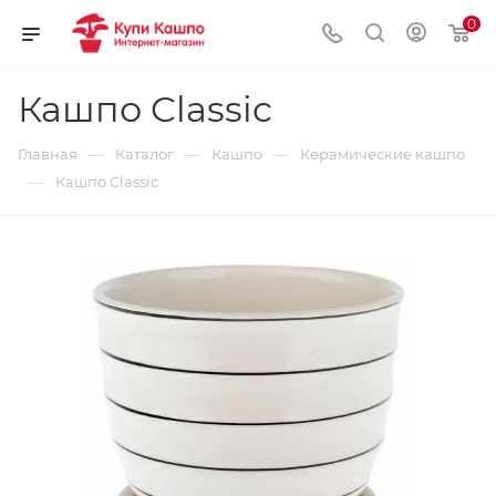
0
Кашпо Classic
—
—
—
Главная
Каталог
Кашпо
Керамические кашпо
—
Кашпо Classic