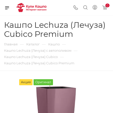
0
Кашпо Lechuza (Лечуза)
Cubico Premium
—
—
—
Главная
Каталог
Кашпо
—
Кашпо Lechuza (Лечуза) с автополивом
—
Кашпо Lechuza (Лечуза) Cubico
Кашпо Lechuza (Лечуза) Cubico Premium
Акция
Оригинал