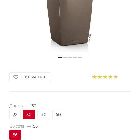
В ИЗБРАННОЕ
Длина
—
30
22
30
40
50
Высота
—
56
56