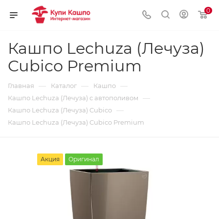
0
Кашпо Lechuza (Лечуза)
Cubico Premium
—
—
—
Главная
Каталог
Кашпо
—
Кашпо Lechuza (Лечуза) с автополивом
—
Кашпо Lechuza (Лечуза) Cubico
Кашпо Lechuza (Лечуза) Cubico Premium
Акция
Оригинал