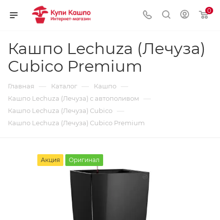
0
Кашпо Lechuza (Лечуза)
Cubico Premium
—
—
—
Главная
Каталог
Кашпо
—
Кашпо Lechuza (Лечуза) с автополивом
—
Кашпо Lechuza (Лечуза) Cubico
Кашпо Lechuza (Лечуза) Cubico Premium
Акция
Оригинал