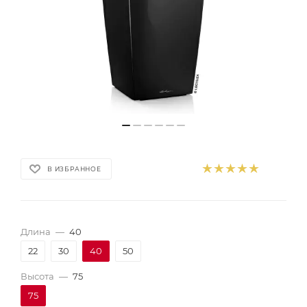
В ИЗБРАННОЕ
Длина
—
40
22
30
40
50
Высота
—
75
75