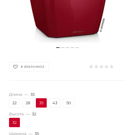
В ИЗБРАННОЕ
Длина
—
35
22
28
35
43
50
Высота
—
32
32
Ширина
—
35