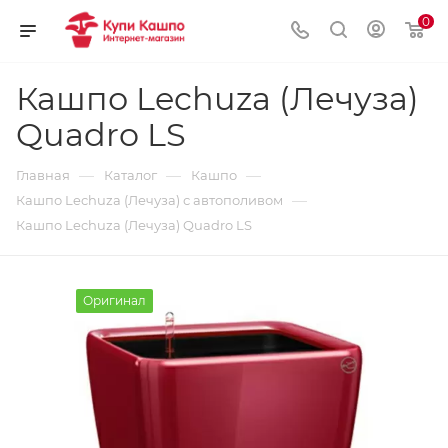
0
Кашпо Lechuza (Лечуза)
Quadro LS
—
—
—
Главная
Каталог
Кашпо
—
Кашпо Lechuza (Лечуза) с автополивом
Кашпо Lechuza (Лечуза) Quadro LS
Оригинал