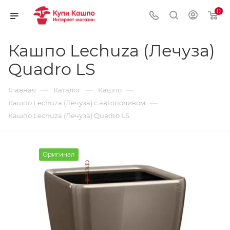
0
Кашпо Lechuza (Лечуза)
Quadro LS
—
—
—
Главная
Каталог
Кашпо
—
Кашпо Lechuza (Лечуза) с автополивом
Кашпо Lechuza (Лечуза) Quadro LS
Оригинал