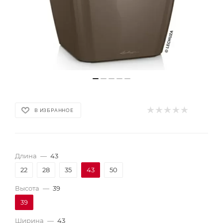
В ИЗБРАННОЕ
Длина
—
43
22
28
35
43
50
Высота
—
39
39
Ширина
—
43