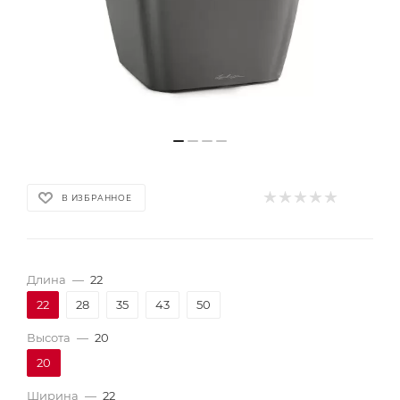
В ИЗБРАННОЕ
Длина
—
22
22
28
35
43
50
Высота
—
20
20
Ширина
—
22