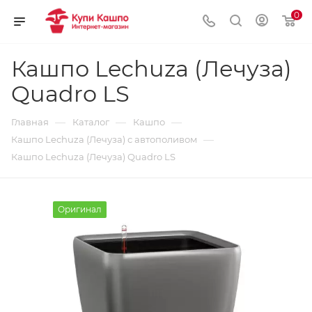
0
Кашпо Lechuza (Лечуза)
Quadro LS
—
—
—
Главная
Каталог
Кашпо
—
Кашпо Lechuza (Лечуза) с автополивом
Кашпо Lechuza (Лечуза) Quadro LS
Оригинал