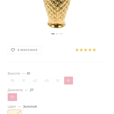
В ИЗБРАННОЕ
Высота
—
61
30
31
42
45
51
61
Диаметр
—
27
27
Цвет
—
Золотой