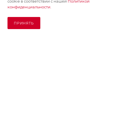
cookie в соответствии с нашей
Политикой
конфиденциальности.
ПРИНЯТЬ
ПОД ЗАКАЗ
© KupiKashpo 2017-2026
КОМПАНИЯ
ИНФОРМАЦИЯ
ПОМОЩЬ
ПОДПИСАТЬСЯ НА РАССЫЛКУ