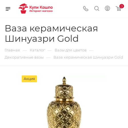
0
Ваза керамическая
Шинуазри Gold
—
—
—
Главная
Каталог
Вазы для цветов
—
Декоративные вазы
Ваза керамическая Шинуазри Gold
Акция