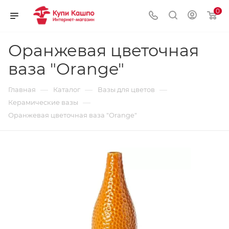
0
Оранжевая цветочная
ваза "Orange"
—
—
—
Главная
Каталог
Вазы для цветов
—
Керамические вазы
Оранжевая цветочная ваза "Orange"