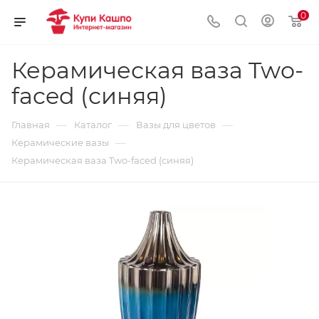
0
Керамическая ваза Two-
faced (синяя)
—
—
—
Главная
Каталог
Вазы для цветов
—
Керамические вазы
Керамическая ваза Two-faced (синяя)