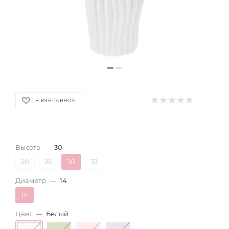
В ИЗБРАННОЕ
Высота
—
30
20
25
30
33
Диаметр
—
14
14
Цвет
—
Белый