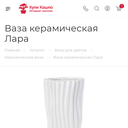
0
Ваза керамическая
Лара
—
—
—
Главная
Каталог
Вазы для цветов
—
Керамические вазы
Ваза керамическая Лара