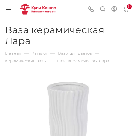
0
Ваза керамическая
Лара
—
—
—
Главная
Каталог
Вазы для цветов
—
Керамические вазы
Ваза керамическая Лара