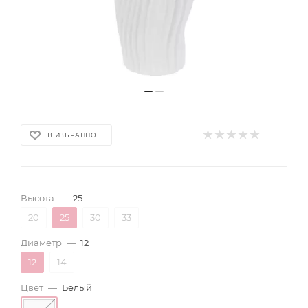
В ИЗБРАННОЕ
Высота
—
25
20
25
30
33
Диаметр
—
12
12
14
Цвет
—
Белый