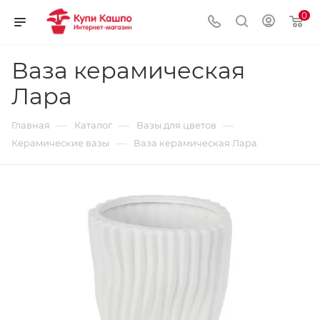
0
Ваза керамическая
Лара
—
—
—
Главная
Каталог
Вазы для цветов
—
Керамические вазы
Ваза керамическая Лара