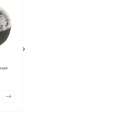
ная
Ваза керамическая
Ваза терракота
Brown
Кембрий
Нет в наличии
Нет в наличии
от
2 235 руб.
от
415 руб.