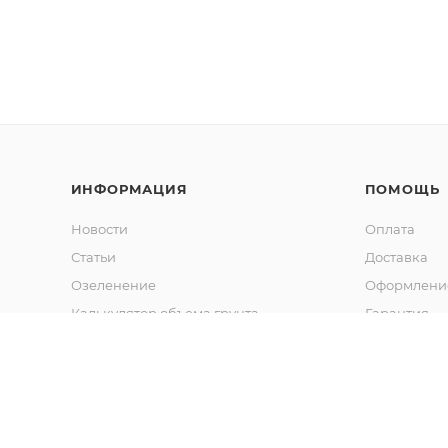
ИНФОРМАЦИЯ
ПОМОЩЬ
Новости
Оплата
Статьи
Доставка
Озеленение
Оформление
Калькулятор объема грунта
Гарантия
Обмен и во
Вопрос-отв