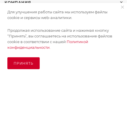
КОМПАНИЯ
Для улучшения работы сайта мы используем файлы
ИНФОРМАЦИЯ
cookie и сервисы web-аналитики.
Продолжая использование сайта и нажимая кнопку
ПОМОЩЬ
“Принять”, вы соглашаетесь на использование файлов
cookie в соответствии с нашей
Политикой
конфиденциальности.
ПОДПИСАТЬСЯ НА РАССЫЛКУ
ПРИНЯТЬ
ПОД ЗАКАЗ
8 (925) 065-66-65
order@kupikashpo.ru