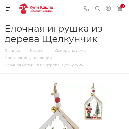
0
Елочная игрушка из
дерева Щелкунчик
—
—
—
Главная
Каталог
Декор для дома
—
Новогодние украшения
Елочная игрушка из дерева Щелкунчик