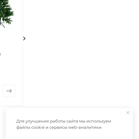
я
Елочная игрушка из
Елочная игрушк
дерева Щелкунчик
мальчик
Нет в наличии
Нет в наличии
от
273 руб.
от
461 руб.
Для улучшения работы сайта мы используем
файлы cookie и сервисы web-аналитики.