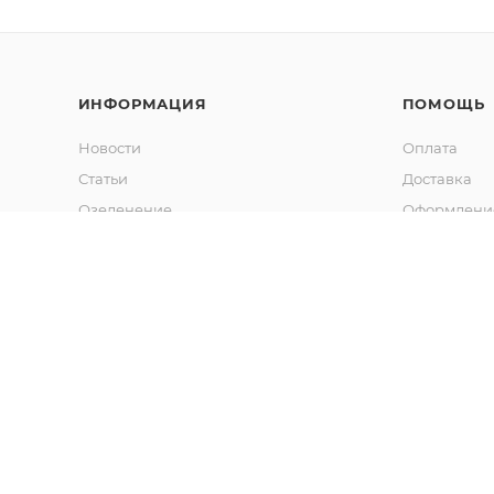
ИНФОРМАЦИЯ
ПОМОЩЬ
Новости
Оплата
Статьи
Доставка
Озеленение
Оформление
Калькулятор объема грунта
Гарантия
Обмен и во
Вопрос-отв