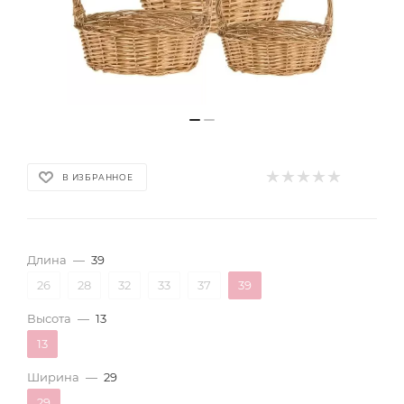
В ИЗБРАННОЕ
Длина
—
39
26
28
32
33
37
39
Высота
—
13
13
Ширина
—
29
29