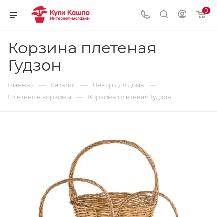
0
Корзина плетеная
Гудзон
—
—
—
Главная
Каталог
Декор для дома
—
Плетеные корзины
Корзина плетеная Гудзон