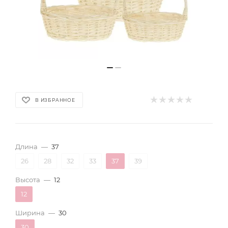
В ИЗБРАННОЕ
Длина
—
37
26
28
32
33
37
39
Высота
—
12
12
Ширина
—
30
30