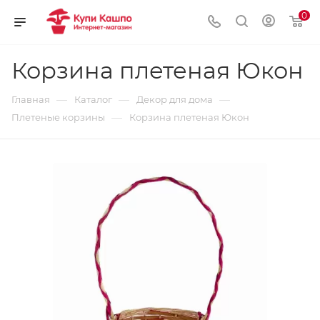
0
Корзина плетеная Юкон
—
—
—
Главная
Каталог
Декор для дома
—
Плетеные корзины
Корзина плетеная Юкон